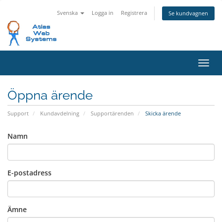
Svenska
Logga in
Registrera
Se kundvagnen
Växla
Öppna ärende
Support
Kundavdelning
Supportärenden
Skicka ärende
Namn
E-postadress
Ämne