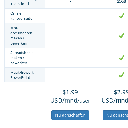
-
25GB
in de cloud
Online
-
kantoorsuite
Word-
documenten
-
maken /
bewerken
Spreadsheets
maken /
-
bewerken
Maak/Bewerk
-
PowerPoint
$1.99
$2.9
USD/mnd
USD/mn
/user
Nu aanschaffen
Nu aanscha