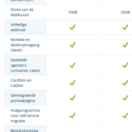
Grote van de
10GB
25GB
Mailboxen
Volledige
webmail
Mobiele en
desktoptoegang
(IMAP)
Gedeelde
agenda's,
contacten, taken
CardDAV en
CalDAV
Geïntegreerde
portaalpagina
Hulpprogramma
voor self-service
migratie
Bestandsopslag