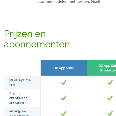
scannen of delen met derden. Nooit.
Prijzen en
abonnementen
OX App Sui
OX App Suite
Productiv
99,9% uptime-
SLA
Premium
antivirus en
antispam
email@uw-
domein.com