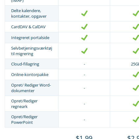
(IMAP)
Delte kalendere,
kontakter, opgaver
CardDAV & CalDAV
Integreret portalside
Selvbetjeningsværktøj
til migrering
Cloud-fillagring
-
25G
Online-kontorpakke
-
Opret/ Rediger Word-
-
dokumenter
Opret/Rediger
-
regneark
Opret/Rediger
-
PowerPoint
$1.99
$2.