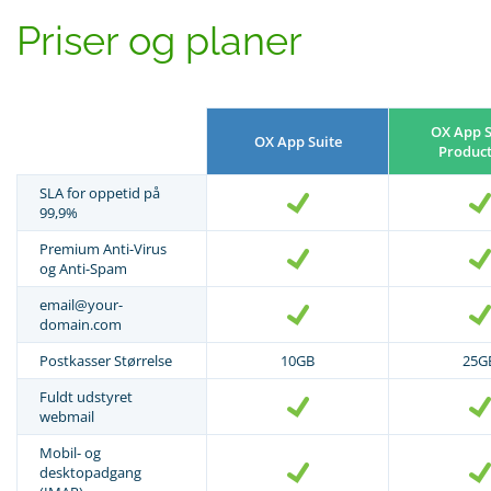
Priser og planer
OX App S
OX App Suite
Product
SLA for oppetid på
99,9%
Premium Anti-Virus
og Anti-Spam
email@your-
domain.com
Postkasser Størrelse
10GB
25G
Fuldt udstyret
webmail
Mobil- og
desktopadgang