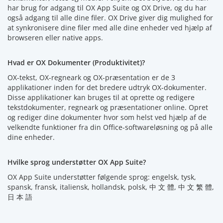
har brug for adgang til OX App Suite og OX Drive, og du har
også adgang til alle dine filer. OX Drive giver dig mulighed for
at synkronisere dine filer med alle dine enheder ved hjælp af
browseren eller native apps.
Hvad er OX Dokumenter (Produktivitet)?
OX-tekst, OX-regneark og OX-præsentation er de 3
applikationer inden for det bredere udtryk OX-dokumenter.
Disse applikationer kan bruges til at oprette og redigere
tekstdokumenter, regneark og præsentationer online. Opret
og rediger dine dokumenter hvor som helst ved hjælp af de
velkendte funktioner fra din Office-softwareløsning og på alle
dine enheder.
Hvilke sprog understøtter OX App Suite?
OX App Suite understøtter følgende sprog: engelsk, tysk,
spansk, fransk, italiensk, hollandsk, polsk, 中 文 體, 中 文 繁 體,
日 本 語